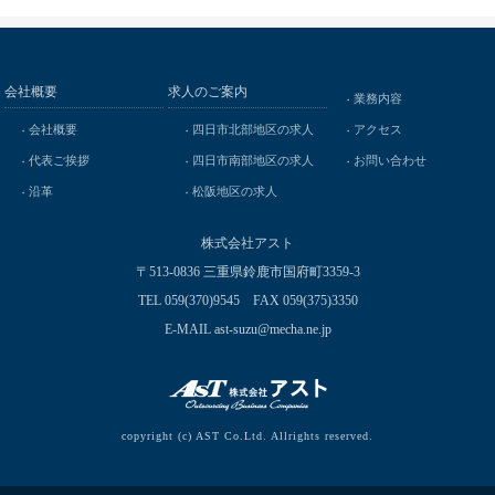
会社概要
求人のご案内
業務内容
会社概要
四日市北部地区の求人
アクセス
代表ご挨拶
四日市南部地区の求人
お問い合わせ
沿革
松阪地区の求人
株式会社アスト
〒513-0836 三重県鈴鹿市国府町3359-3
TEL 059(370)9545 FAX 059(375)3350
E-MAIL ast-suzu@mecha.ne.jp
copyright (c) AST Co.Ltd. Allrights reserved.