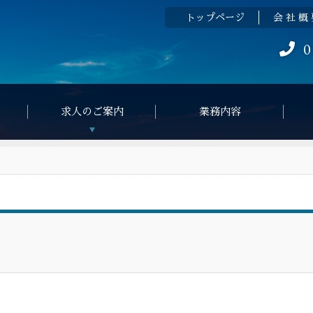
トップページ
会 社 概
0
求人のご案内
業務内容