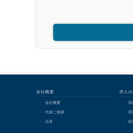
会社概要
求人の
会社概要
四
代表ご挨拶
四
沿革
松