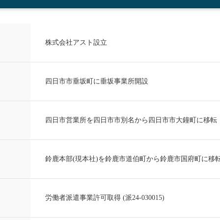
株式会社アスト設立
四日市市垂坂町に垂坂事業所開設
四日市営業所を四日市市別名から四日市市大鐘町に移転
鈴鹿本部(現本社)を鈴鹿市道伯町から鈴鹿市国府町に移
労働者派遣事業許可取得 (派24-030015)