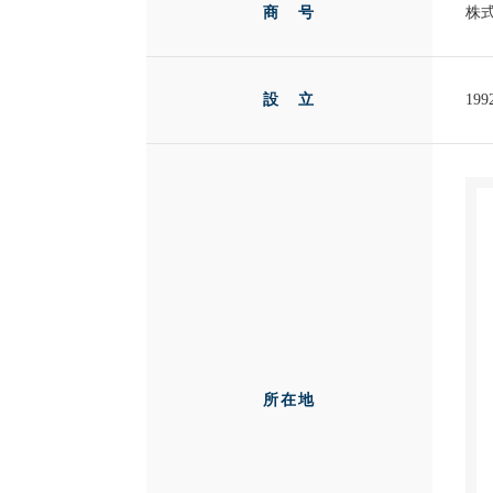
商 号
株式
設 立
19
所在地