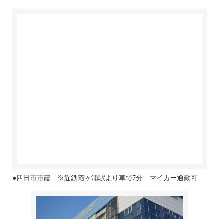
●四日市市霞 ※近鉄霞ヶ浦駅より車で7分 マイカー通勤可